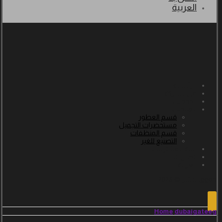
العربية
الرئيسية
عن الشركة
الخدمات
المنتجات
قسم العطور
مستحضرات التجميل
قسم المنظفات
التصنيع للغير
سلة المشتريات
اتصل بنا
العربية
حقوق النشر © 2026
Home
dubaigateeg