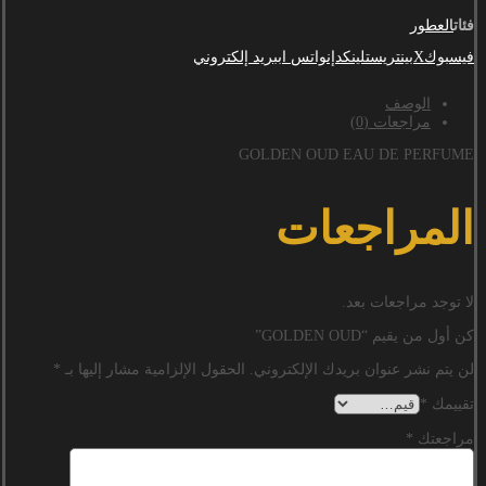
فئات
العطور
فيسبوك
X
بينتريست
لينكدإن
واتس اب
بريد إلكتروني
الوصف
مراجعات (0)
GOLDEN OUD EAU DE PERFUME
المراجعات
لا توجد مراجعات بعد.
كن أول من يقيم “GOLDEN OUD”
لن يتم نشر عنوان بريدك الإلكتروني.
الحقول الإلزامية مشار إليها بـ
*
تقييمك
*
مراجعتك
*