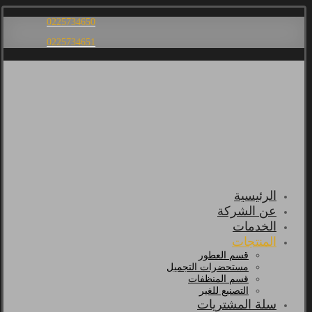
0225734650
0225734651
الرئيسية
عن الشركة
الخدمات
المنتجات
قسم العطور
مستحضرات التجميل
قسم المنظفات
التصنيع للغير
سلة المشتريات